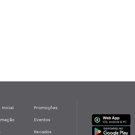
 Inicial
Promoções
amação
Eventos
s
Recados