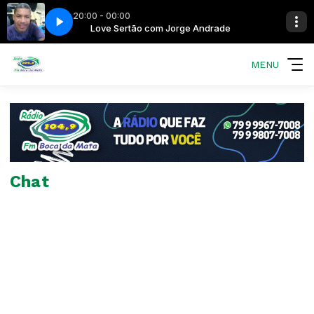
20:00 - 00:00
e Andrade
Love Sertão com Jorge Andrade
MENU
Chat