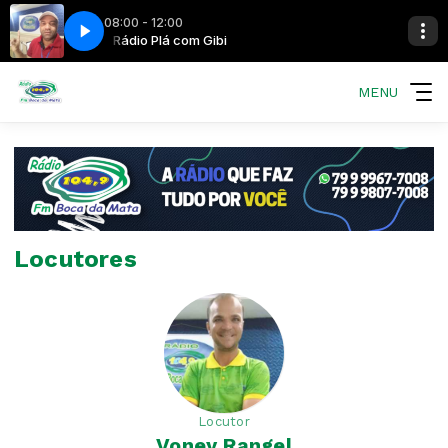
08:00 - 12:00
Rádio Plá com Gibi
MENU
Locutores
Locutor
Voney Rangel