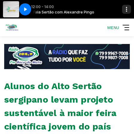
12:00 - 14:00
go
chado
Fala Sertão com Alexandre Pingo
Correio Sertanejo com Ivan Machado
MENU
Alunos do Alto Sertão
sergipano levam projeto
sustentável à maior feira
científica jovem do país