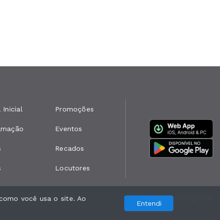
 Inicial
Promoções
amação
Eventos
s
Recados
s
Locutores
como você usa o site. Ao
Com a tecnologia
Entendi