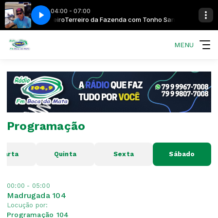
04:00 - 07:00
om Tonho Sanfoneiro
Terreiro da Fazenda com Tonho Sanfoneiro
MENU
Programação
uarta
Quinta
Sexta
Sábado
00:00 - 05:00
Madrugada 104
Locução por:
Programação 104